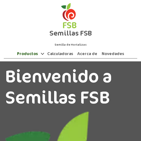
Semillas FSB
Semilla de Hortalizas
Productos
Calculadoras
Acerca de
Novedades
Bienvenido a
Semillas FSB